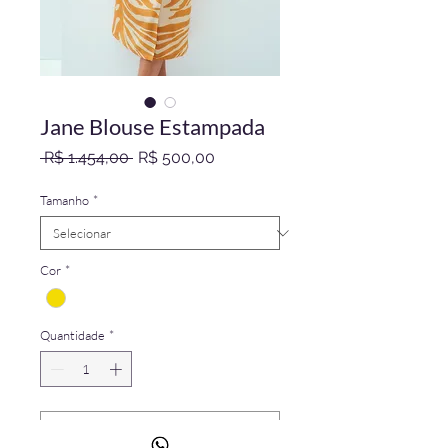
Jane Blouse Estampada
Preço
Preço
 R$ 1.454,00 
R$ 500,00
normal
promocional
Tamanho
*
Cor
*
Quantidade
*
Adicionar ao carrinho