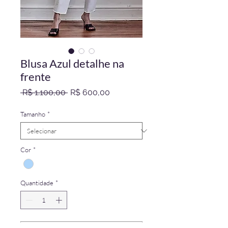
Blusa Azul detalhe na
frente
Preço
Preço
 R$ 1.100,00 
R$ 600,00
normal
promocional
Tamanho
*
Cor
*
Quantidade
*